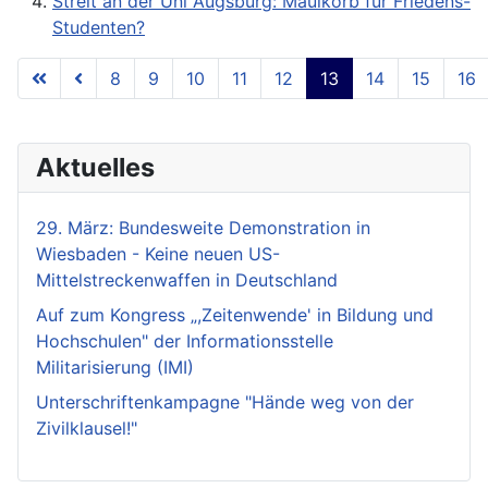
Streit an der Uni Augsburg: Maulkorb für Friedens-
Studenten?
8
9
10
11
12
13
14
15
16
Seite 13 von 18
Aktuelles
29. März: Bundesweite Demonstration in
Wiesbaden - Keine neuen US-
Mittelstreckenwaffen in Deutschland
Auf zum Kongress „,Zeitenwende' in Bildung und
Hochschulen" der Informationsstelle
Militarisierung (IMI)
Unterschriftenkampagne "Hände weg von der
Zivilklausel!"