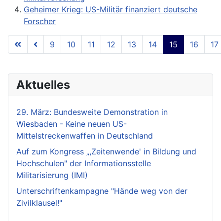
Geheimer Krieg: US-Militär finanziert deutsche
Forscher
9
10
11
12
13
14
15
16
17
Seite 15 von 18
Aktuelles
29. März: Bundesweite Demonstration in
Wiesbaden - Keine neuen US-
Mittelstreckenwaffen in Deutschland
Auf zum Kongress „,Zeitenwende' in Bildung und
Hochschulen" der Informationsstelle
Militarisierung (IMI)
Unterschriftenkampagne "Hände weg von der
Zivilklausel!"