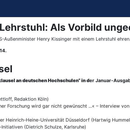
Lehrstuhl: Als Vorbild unge
ußenminister Henry Kissinger mit einem Lehrstuhl ehren. E
14.
sel
vilklausel an deutschen Hochschulen
“ in d
er Januar-Ausga
tloff, Redaktion Köln)
er Forschung wird gar nicht gewünscht ...« – Interview von A
 der Heinrich-Heine-Universität Düsseldorf (Hartwig Hummel
Initiativen (Dietrich Schulze, Karlsruhe)