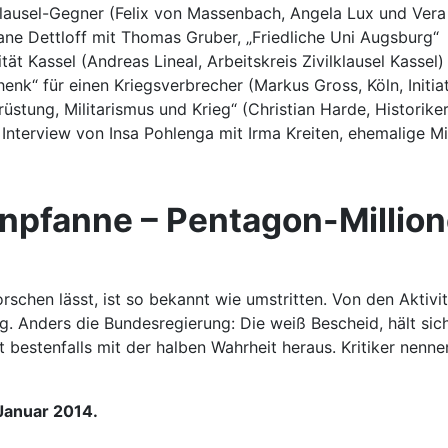
klausel-Gegner (Felix von Massenbach, Angela Lux und Vera H
ane Dettloff mit Thomas Gruber, „Friedliche Uni Augsburg“
ät Kassel (Andreas Lineal, Arbeitskreis Zivilklausel Kassel)
nk“ für einen Kriegsverbrecher (Markus Gross, Köln, Initi
stung, Militarismus und Krieg“ (Christian Harde, Historiker
 Interview von Insa Pohlenga mit Irma Kreiten, ehemalige M
npfanne – Pentagon-Million
schen lässt, ist so bekannt wie umstritten. Von den Aktivit
ng. Anders die Bundesregierung: Die weiß Bescheid, hält si
 bestenfalls mit der halben Wahrheit heraus. Kritiker nenne
Januar 2014.