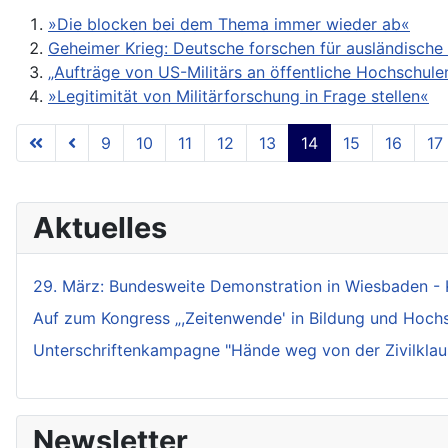
»Die blocken bei dem Thema immer wieder ab«
Geheimer Krieg: Deutsche forschen für ausländisch
„Aufträge von US-Militärs an öffentliche Hochschul
»Legitimität von Militärforschung in Frage stellen«
9
10
11
12
13
14
15
16
17
Aktuelles
29. März: Bundesweite Demonstration in Wiesbaden - 
Auf zum Kongress „,Zeitenwende' in Bildung und Hochsch
Unterschriftenkampagne "Hände weg von der Zivilklaus
Newsletter