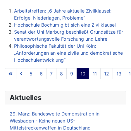
Arbeitstreffen: „6 Jahre aktuelle Zivilklausel:
Erfolge, Niederlagen, Probleme“
Hochschule Bochum gibt sich eine Zivilklausel
Senat der Uni Marburg beschließt Grundsätze für
verantwortungsvolle Forschung und Lehre
Philosophische Fakultät der Uni Köln:
„Anforderungen an eine zivile und demokratische
Hochschulentwicklung“
5
6
7
8
9
10
11
12
13
Seite 10 von 18
Aktuelles
29. März: Bundesweite Demonstration in
Wiesbaden - Keine neuen US-
Mittelstreckenwaffen in Deutschland